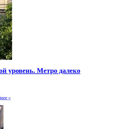
ой уровень. Метро далеко
ЖК
нее »
Метроном.
Красивые
домике
на
востоке.
Потолки