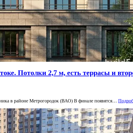
ке. Потолки 2,7 м, есть террасы и втор
ника в районе Метрогородок (ВАО) В финале появятся…
Подроб