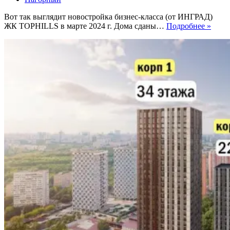
Вот так выглядит новостройка бизнес-класса (от ИНГРАД)
ЖК
ЖК TOPHILLS в марте 2024 г. Дома сданы…
Подробнее »
ТОП
(TOP
Что
здесь
можн
купи
в
март
2024
г.