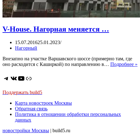
V-House. Нагорная меняется …
15.07.2016
25.01.2023
Нагорный
Внезапно на участке Варшавского шоссе (примерно там, где
V
оно расходится с Каширкой) по направлению в…
Подробнее »
H
Н
Telegram
ВКонтакте
YouTube
Ссылка
м
Поддержать build5
Карта новостроек Москвы
Обратная связь
Политика в отношении обработки персональных
данных
новостройки Москвы
| build5.ru