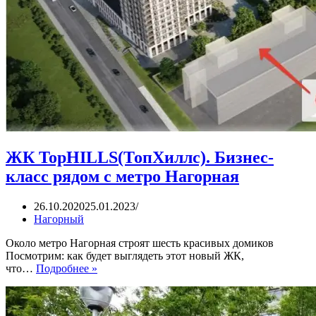
ЖК TopHILLS(ТопХиллс). Бизнес-
класс рядом с метро Нагорная
26.10.2020
25.01.2023
Нагорный
Около метро Нагорная строят шесть красивых домиков
Посмотрим: как будет выглядеть этот новый ЖК,
ЖК
что…
Подробнее »
TopHILLS(ТопХиллс).
Бизнес-
класс