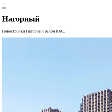
Меню
навигации
Меню
навигации
Нагорный
Новостройки Нагорный район ЮАО