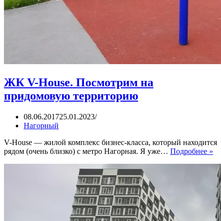
ЖК V-House. Посмотрим на
придомовую территорию
08.06.2017
25.01.2023
Нагорный
V-House — жилой комплекс бизнес-класса, который находится
Ж
рядом (очень близко) с метро Нагорная. Я уже…
Подробнее »
V-
Ho
П
на
п
те