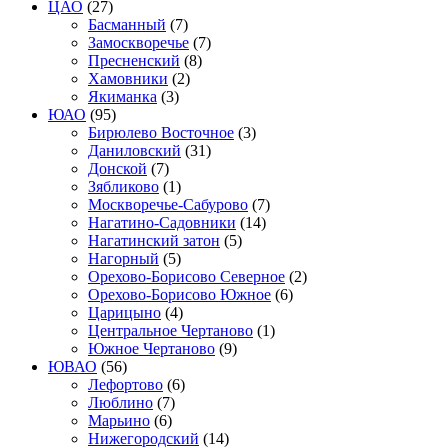
ЦАО
(27)
Басманный
(7)
Замоскворечье
(7)
Пресненский
(8)
Хамовники
(2)
Якиманка
(3)
ЮАО
(95)
Бирюлево Восточное
(3)
Даниловский
(31)
Донской
(7)
Зябликово
(1)
Москворечье-Сабурово
(7)
Нагатино-Садовники
(14)
Нагатинский затон
(5)
Нагорный
(5)
Орехово-Борисово Северное
(2)
Орехово-Борисово Южное
(6)
Царицыно
(4)
Центральное Чертаново
(1)
Южное Чертаново
(9)
ЮВАО
(56)
Лефортово
(6)
Люблино
(7)
Марьино
(6)
Нижегородский
(14)