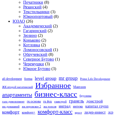
Печатники
(8)
Рязанский
(4)
Текстильщики
(3)
Южнопортовый
(8)
ЮЗАО
(26)
Академический
(2)
Гагаринский
(2)
Зюзино
(2)
Коньково
(2)
Котловка
(2)
Ломоносовский
(1)
Обручевский
(8)
Северное Бутово
(1)
Черемушки
(3)
Южное Бутово
(3)
mr group
level group
forma
afi development
Prime Life Development
Избранное
Мангазея
ЖК второй нагатинский
бизнес-класс
апартаменты
брусника
гранель
донстрой
гк основа
гк фск
галс-девелопмент
главстрой
инград
капитал групп
интеко
жк домашний
жк перовское 2
жк тополя
комфорт-класс
комфорт
лидер-инвест
лср
комфорт+
крост