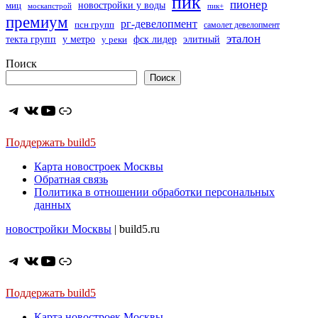
пик
пионер
миц
новостройки у воды
москапстрой
пик+
премиум
рг-девелопмент
псн групп
самолет девелопмент
эталон
текта групп
фск лидер
элитный
у метро
у реки
Поиск
Поиск
Telegram
ВКонтакте
YouTube
Ссылка
Поддержать build5
Карта новостроек Москвы
Обратная связь
Политика в отношении обработки персональных
данных
новостройки Москвы
| build5.ru
Telegram
ВКонтакте
YouTube
Ссылка
Поддержать build5
Карта новостроек Москвы