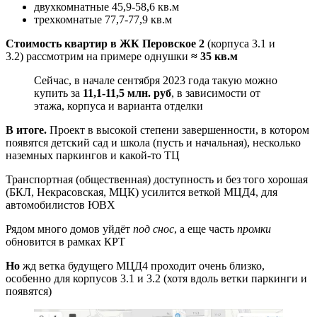
двухкомнатные 45,9-58,6 кв.м
трехкомнатые 77,7-77,9 кв.м
Стоимость квартир в ЖК Перовское 2
(корпуса 3.1 и
3.2) рассмотрим на примере однушки
≈ 35 кв.м
Сейчас, в начале сентября 2023 года такую можно
купить за
11,1-11,5 млн. руб
, в зависимости от
этажа, корпуса и варианта отделки
В итоге.
Проект в высокой степени завершенности, в котором
появятся детский сад и школа (пусть и начальная), несколько
наземных паркингов и какой-то ТЦ
Транспортная (общественная) доступность и без того хорошая
(БКЛ, Некрасовская, МЦК) усилится веткой МЦД4, для
автомобилистов ЮВХ
Рядом много домов уйдёт
под снос
, а еще часть
промки
обновится в рамках КРТ
Но
жд ветка будущего МЦД4 проходит очень близко,
особенно для корпусов 3.1 и 3.2 (хотя вдоль ветки паркинги и
появятся)