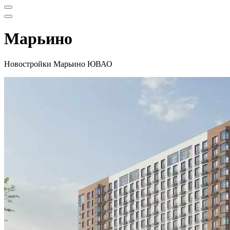
Меню
навигации
Меню
навигации
Марьино
Новостройки Марьино ЮВАО