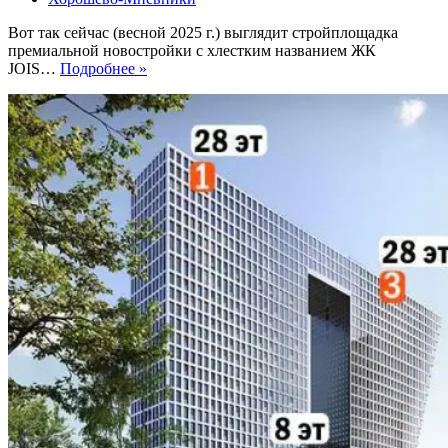
Вот так сейчас (весной 2025 г.) выглядит стройплощадка
премиальной новостройки с хлестким названием ЖК
ЖК
JOIS…
Подробнее »
JOIS.
Премиальные
башни
усилят
террасами
и
создадут
плавные
линии