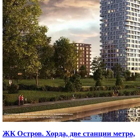
проекта
у
воды
ЖК Остров. Хорда, две станции метро,