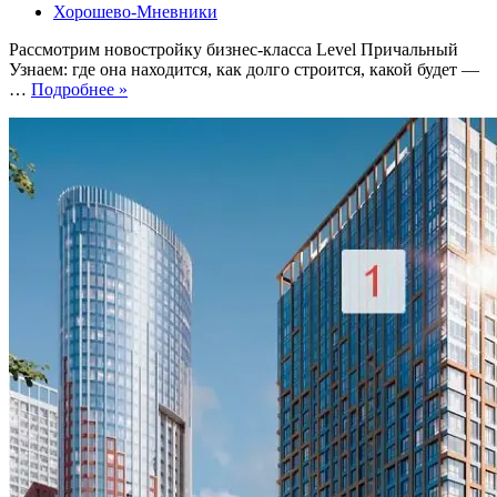
Хорошево-Мневники
Рассмотрим новостройку бизнес-класса Level Причальный
Узнаем: где она находится, как долго строится, какой будет —
ЖК
…
Подробнее »
Level
Причальный.
Набережная,
террасы,
МЦК
и
метро
рядом