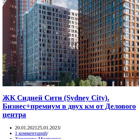
ЖК Сидней Сити (Sydney City).
Бизнес+премиум в двух км от Делового
центра
20.01.2021
25.01.2023
1 комментарий
Хорошево-Мневники