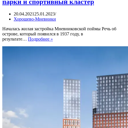
парки и спортивный кластер
20.04.2021
25.01.2023
Хорошево-Мневники
Началась жилая застройка Мневниковской поймы Речь об
острове, который появился в 1937 году, в
ЖК
результате…
Подробнее »
Остров.
Хорда,
две
станции
метро,
парки
и
спортивный
кластер