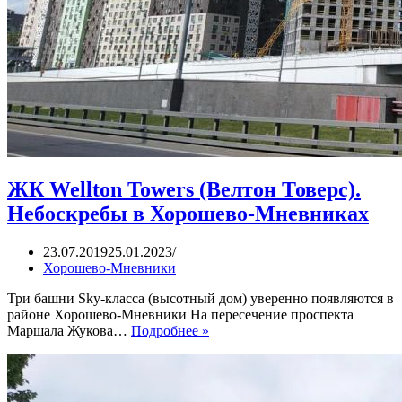
ЖК Wellton Towers (Велтон Товерс).
Небоскребы в Хорошево-Мневниках
23.07.2019
25.01.2023
Хорошево-Мневники
Три башни Sky-класса (высотный дом) уверенно появляются в
районе Хорошево-Мневники На пересечение проспекта
ЖК
Маршала Жукова…
Подробнее »
Wellton
Towers
(Велтон
Товерс).