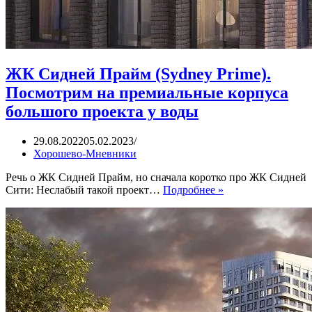
ЖК Сидней Прайм (Sydney Prime).
Посмотрим на премиальные корпуса
большого проекта у воды
29.08.2022
05.02.2023
Хорошево-Мневники
Речь о ЖК Сидней Прайм, но сначала коротко про ЖК Сидней
ЖК
Сити: Неслабый такой проект…
Подробнее »
Сидней
Прайм
(Sydney
Prime).
Посмотрим
на
премиальные
корпуса
большого