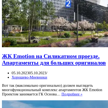
ЖК Emotion на Силикатном проезде.
Апартаменты для больших оригиналов
05.10.2023
05.10.2023
Хорошево-Мневники
Вот так (максимально оригинально) должен выглядеть
многофункциональный комплекс апартаментов ЖК Emotion
ЖК
Проектом занимается ГК Основа…
Подробнее »
Emotion
на
Силикатном