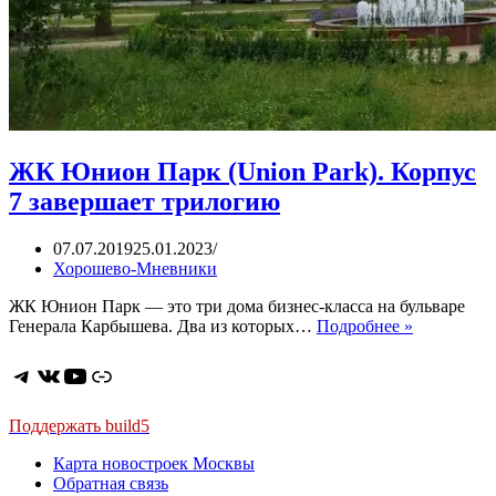
ЖК Юнион Парк (Union Park). Корпус
7 завершает трилогию
07.07.2019
25.01.2023
Хорошево-Мневники
ЖК Юнион Парк — это три дома бизнес-класса на бульваре
ЖК
Генерала Карбышева. Два из которых…
Подробнее »
Юнион
Парк
Telegram
ВКонтакте
YouTube
Ссылка
(Union
Park).
Корпус
Поддержать build5
7
Карта новостроек Москвы
завершает
Обратная связь
трилогию