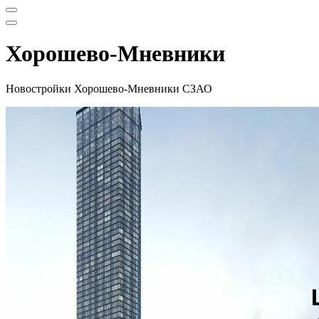
Меню
навигации
Меню
навигации
Хорошево-Мневники
Новостройки Хорошево-Мневники СЗАО