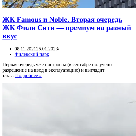
ЖК Famous и Noble. Вторая очередь
ЖК Фили Сити — премиум на разный
вкус
08.11.2021
25.01.2023
Филевский парк
Первая очередь уже построена (в сентябре получено
разрешение на ввод в эксплуатацию) и выглядит
ЖК
так…
Подробнее »
Famous
и
Noble.
Вторая
очередь
ЖК
Фили
Сити
—
премиум
на