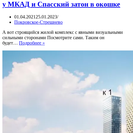
у МКАД и Спасский затон в окошке
01.04.2021
25.01.2023
Покровское-Стрешнево
А вот строящийся жилой комплекс с явными визуальными
сильными сторонами Посмотрите сами. Таким он
ЖК
будет…
Подробнее »
Сити
Бэй
(City
Bay).
Бизнес-
класс
у
МКАД
и
Спасский
затон
в
окошке