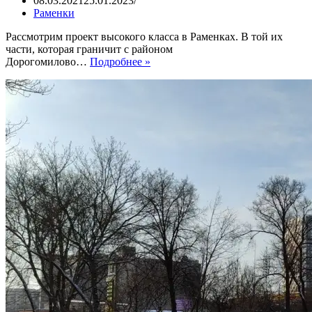
08.03.2021
25.01.2023
Раменки
Рассмотрим проект высокого класса в Раменках. В той их
части, которая граничит с районом
ЖК
Дорогомилово…
Подробнее »
Hide.
Небоскребы
рядом
с
ТТК,
МЦК
и
рекой
Сетунь