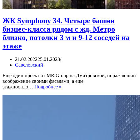
ЖК Symphony 34. Четыре башни
бизнес-класса рядом с жд. Метро
близко, потолки 3 м и 9-12 соседей на
этаже
21.02.2022
25.01.2023
Савеловский
Еще один проект от MR Group на Дмитровской, поражающий
воображение своими фасадами, а еще
ЖК Symphony 34.
этажностью…
Подробнее »
Четыре
башни
бизнес-
класса
рядом
с
жд.
Метро
близко,