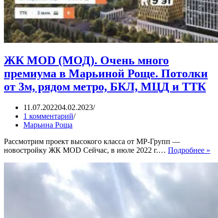
ЖК MOD (МОД). Очень много
премиума в Марьиной Роще. Потолки
от 3м, рядом метро, БКЛ, МЦД и ТТК
11.07.2022
04.02.2023
1 комментарий
Марьина Роща
Рассмотрим проект высокого класса от МР-Групп —
Ж
новостройку ЖК MOD Сейчас, в июле 2022 г.…
Подробнее »
M
(М
О
мн
пр
в
М