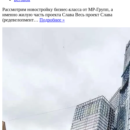
Рассмотрим новостройку бизнес-класса от МР-Групп, а
именно жилую часть проекта Слава Весь проект Слава
ЖК
(редевелопмент…
Подробнее »
Слава.
Премиальные
жилые
башни
(36-
37
этажей)
на
Белорусской.
Потолки
3,08
м,
8-
11
квартир
на
этаже
и
5
лифтов