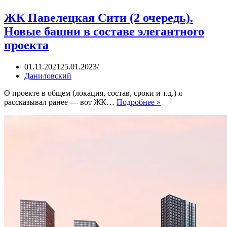
ЖК Павелецкая Сити (2 очередь).
Новые башни в составе элегантного
проекта
01.11.2021
25.01.2023
Даниловский
О проекте в общем (локация, состав, сроки и т.д.) я
ЖК
рассказывал ранее — вот ЖК…
Подробнее »
Павелецкая
Сити
(2
очередь).
Новые
башни
в
составе
элегантного
проекта