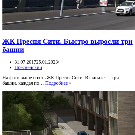
ЖК Пресня Сити. Быстро выросли три
башни
31.07.2017
25.01.2023
Пресненский
На фото выше и есть ЖК Пресня Сити. В финале — три
ЖК
башни, каждая по…
Подробнее »
Пресня
Сити.
Быстро
выросли
три
башни