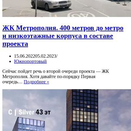
ЖК Метрополия. 400 метров до метро
и низкоэтажные корпуса в составе
проекта
15.06.2022
05.02.2023
Южнопортовый
Сейчас пойдет речь о второй очереди проекта — ЖК
Метрополия. Хотя давайте по-порядку Первая
ЖК
очередь…
Подробнее »
Метрополия.
400
метров
до
метро
и
низкоэтажные
корпуса
в