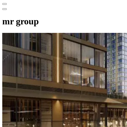
Меню
навигации
Меню
навигации
mr group