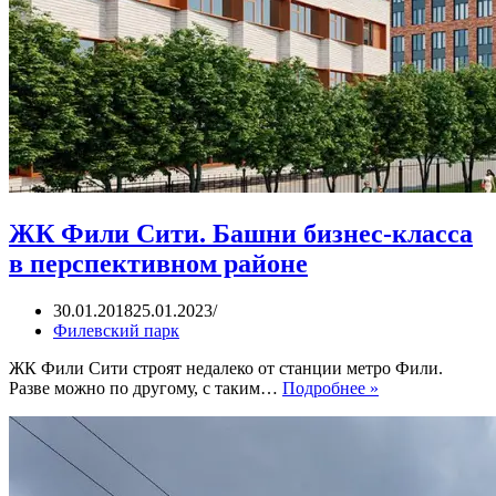
ЖК Фили Сити. Башни бизнес-класса
в перспективном районе
30.01.2018
25.01.2023
Филевский парк
ЖК Фили Сити строят недалеко от станции метро Фили.
ЖК
Разве можно по другому, с таким…
Подробнее »
Фили
Сити.
Башни
бизнес-
класса