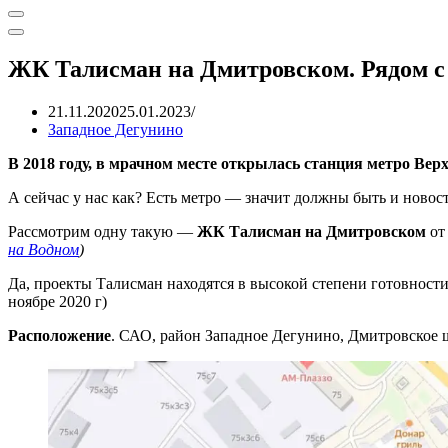
Меню
навигации
Меню
навигации
ЖК Талисман на Дмитровском. Рядом с
21.11.2020
25.01.2023
Западное Дегунино
В 2018 году, в мрачном месте открылась станция метро Вер
А сейчас у нас как? Есть метро — значит должны быть и новос
Рассмотрим одну такую —
ЖК Талисман на Дмитровском
от
на Водном
)
Да, проекты Талисман находятся в высокой степени готовности, 
ноябре 2020 г)
Расположение
. САО, район Западное Дегунино, Дмитровское шо