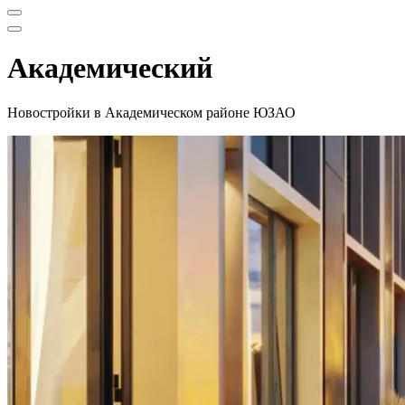
Меню
навигации
Меню
навигации
Академический
Новостройки в Академическом районе ЮЗАО