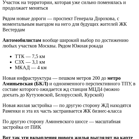
Участок на территории, которая уже сильно поменялась и
продолжает меняться
Рядом новые дороги — проспект Генерала Дорохова, с
моментальным выездом на него для будущих жителей ЖК
Вестердам
Автомобилистам
вообще широкий выбор по достижению
любых участков Москвы. Рядом Южная рокада
ТТК — 7,5 км
СЗХ — 3,1 км
МКАД — 4 км
Новая инфраструктура — пешком метров 200 до
метро
Аминьевская (БКЛ)
и одноименного перспективного ТПУ, в
составе которого ожидается жд станция МЦД4 (можно
доехать до Кутузовской, Белорусской, Курской)
Новая жилая застройка — по другую сторону ЖД находятся
Раменки и эта их часть застраивается ЖК бизнес-класса
По другую сторону Аминевского шоссе — масштабная
застройка от ПИК
Вот так эти вкрапления нового жилья выглядят на карте