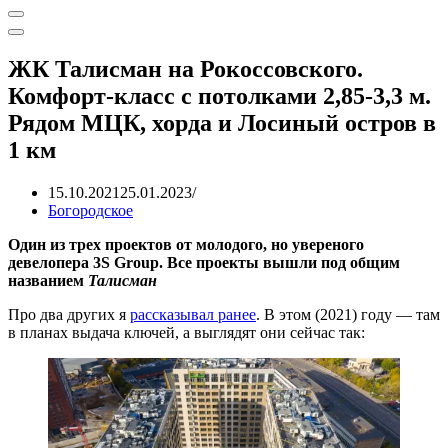
Меню
навигации
Меню
навигации
ЖК Талисман на Рокоссовского.
Комфорт-класс с потолками 2,85-3,3 м.
Рядом МЦК, хорда и Лосиный остров в
1 км
15.10.2021
25.01.2023
Богородское
Один из трех проектов от молодого, но увереного
девелопера 3S Grouр. Все проекты вышли под общим
названием
Талисман
Про два других я
рассказывал ранее
. В этом (2021) году — там
в планах выдача ключей, а выглядят они сейчас так: