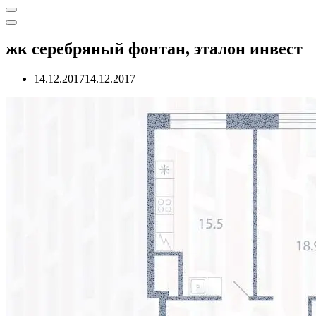
Меню
навигации
Меню
навигации
жк серебряный фонтан, эталон инвест
14.12.2017
14.12.2017