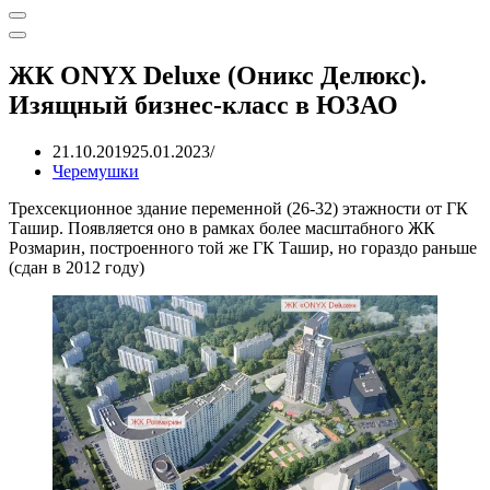
Меню
навигации
Меню
навигации
ЖК ONYX Deluxe (Оникс Делюкс).
Изящный бизнес-класс в ЮЗАО
21.10.2019
25.01.2023
Черемушки
Трехсекционное здание переменной (26-32) этажности от ГК
Ташир. Появляется оно в рамках более масштабного ЖК
Розмарин, построенного той же ГК Ташир, но гораздо раньше
(сдан в 2012 году)