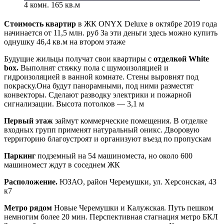
4 комн. 165 кв.м
Стоимость квартир
в ЖК ONYX Deluxe в октябре 2019 года
начинается от 11,5 млн. руб За эти деньги здесь можно купить
однушку 46,4 кв.м на втором этаже
Будущие жильцы получат свои квартиры с
отделкой White
box.
Выполнят стяжку пола с шумоизоляцией и
гидроизоляцией в ванной комнате. Стены выровнят под
покраску.Она будут панорамными, под ними разместят
конвекторы. Сделают разводку электрики и пожарной
сигнализации. Высота потолков — 3,1 м
Первый этаж
займут коммерческие помещения. В отделке
входных групп применят натуральный оникс. Дворовую
территорию благоустроят и организуют въезд по пропускам
Паркинг
подземный на 54 машиноместа, но около 600
машиномест ждут в соседнем ЖК
Расположение.
ЮЗАО, район Черемушки, ул. Херсонская, 43
к7
Метро рядом
Новые Черемушки и Калужская. Путь пешком
немногим более 20 мин. Перспективная стагнация метро БКЛ