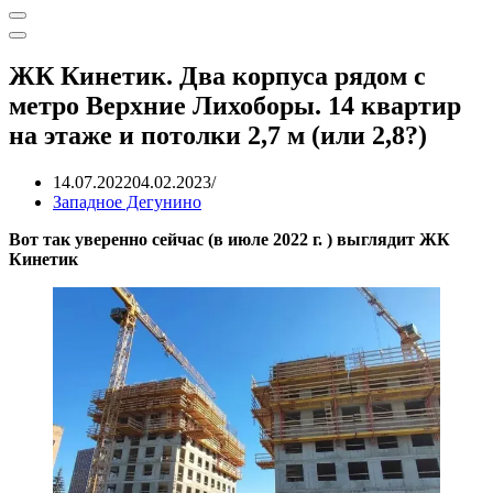
Меню
навигации
Меню
навигации
ЖК Кинетик. Два корпуса рядом с
метро Верхние Лихоборы. 14 квартир
на этаже и потолки 2,7 м (или 2,8?)
14.07.2022
04.02.2023
Западное Дегунино
Вот так уверенно сейчас (в июле 2022 г. ) выглядит ЖК
Кинетик