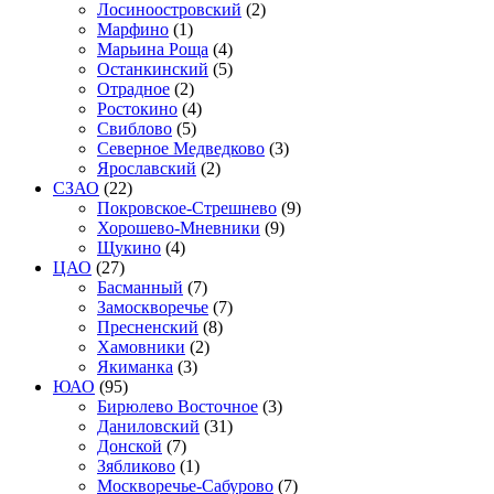
Лосиноостровский
(2)
Марфино
(1)
Марьина Роща
(4)
Останкинский
(5)
Отрадное
(2)
Ростокино
(4)
Свиблово
(5)
Северное Медведково
(3)
Ярославский
(2)
СЗАО
(22)
Покровское-Стрешнево
(9)
Хорошево-Мневники
(9)
Щукино
(4)
ЦАО
(27)
Басманный
(7)
Замоскворечье
(7)
Пресненский
(8)
Хамовники
(2)
Якиманка
(3)
ЮАО
(95)
Бирюлево Восточное
(3)
Даниловский
(31)
Донской
(7)
Зябликово
(1)
Москворечье-Сабурово
(7)