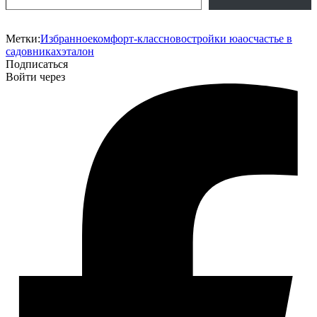
Метки:
Избранное
комфорт-класс
новостройки юао
счастье в
садовниках
эталон
Подписаться
Войти через