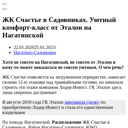
Меню
навигации
Меню
навигации
ЖК Счастье в Садовниках. Уютный
комфорт-класс от Эталон на
Нагатинской
22.01.2020
25.01.2023
Нагатино-Садовники
Хотя не совсем на Нагатинской, не совсем от Эталон и
кому-то может показаться не совсем уютным. О чем речь?
ЖК Счастье появляется на загруженном перекрестке, нависает
своими 12-ю этажами над трамвайными путями, но начинала
строить эти этажи компания Лидер-Инвест. ГК Эталон здесь
лишь уверенно достраивает
В августе 2019 года ГК Эталон
завершила сделку
по
приобретению Лидер-Инвест и стала его единственным
владельцем
По поводу Нагатинской.
Расположение
ЖК Счастье в
Садовниках. Район Нагатино-Садовники, ЮАО