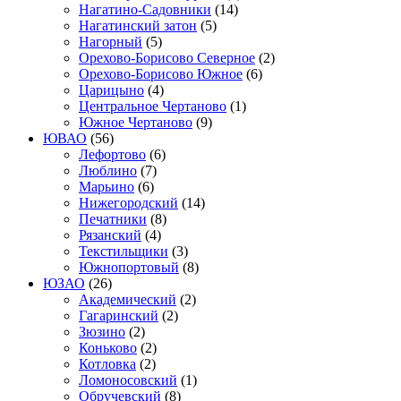
Нагатино-Садовники
(14)
Нагатинский затон
(5)
Нагорный
(5)
Орехово-Борисово Северное
(2)
Орехово-Борисово Южное
(6)
Царицыно
(4)
Центральное Чертаново
(1)
Южное Чертаново
(9)
ЮВАО
(56)
Лефортово
(6)
Люблино
(7)
Марьино
(6)
Нижегородский
(14)
Печатники
(8)
Рязанский
(4)
Текстильщики
(3)
Южнопортовый
(8)
ЮЗАО
(26)
Академический
(2)
Гагаринский
(2)
Зюзино
(2)
Коньково
(2)
Котловка
(2)
Ломоносовский
(1)
Обручевский
(8)