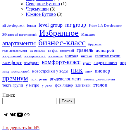
Северное Бутово
(1)
Черемушки
(3)
Южное Бутово
(3)
mr group
level group
forma
afi development
Prime Life Development
Избранное
Мангазея
ЖК второй нагатинский
бизнес-класс
апартаменты
брусника
гранель
донстрой
гк основа
гк фск
галс-девелопмент
главстрой
инград
капитал групп
интеко
жк домашний
жк перовское 2
жк тополя
комфорт-класс
комфорт
лидер-инвест
лср
комфорт+
крост
пик
пионер
миц
новостройки у воды
москапстрой
пик+
премиум
рг-девелопмент
псн групп
самолет девелопмент
эталон
текта групп
фск лидер
элитный
у метро
у реки
Поиск
Поиск
Telegram
ВКонтакте
YouTube
Ссылка
Поддержать build5