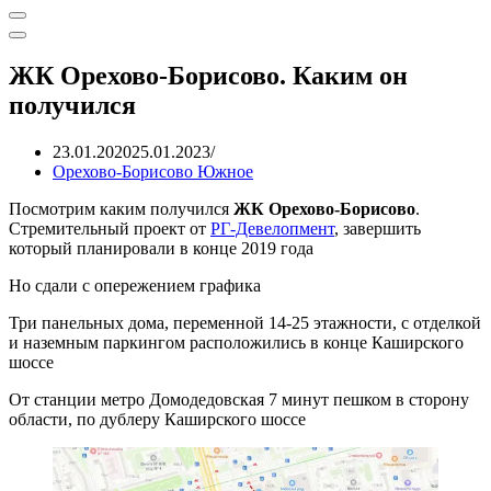
Меню
навигации
Меню
навигации
ЖК Орехово-Борисово. Каким он
получился
23.01.2020
25.01.2023
Орехово-Борисово Южное
Посмотрим каким получился
ЖК Орехово-Борисово
.
Стремительный проект от
РГ-Девелопмент
, завершить
который планировали в конце 2019 года
Но сдали с опережением графика
Три панельных дома, переменной 14-25 этажности, с отделкой
и наземным паркингом расположились в конце Каширского
шоссе
От станции метро Домодедовская 7 минут пешком в сторону
области, по дублеру Каширского шоссе