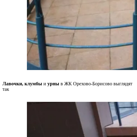
Лавочки, клумбы
и
урны
в ЖК Орехово-Борисово выглядят
так