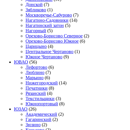
Донской
(7)
Зябликово
(1)
Москворечье-Сабурово
(7)
Нагатино-Садовники
(14)
Нагатинский затон
(5)
Нагорный
(5)
Орехово-Борисово Северное
(2)
Орехово-Борисово Южное
(6)
Царицыно
(4)
Центральное Чертаново
(1)
Южное Чертаново
(9)
ЮВАО
(56)
Лефортово
(6)
Люблино
(7)
Марьино
(6)
Нижегородский
(14)
Печатники
(8)
Рязанский
(4)
Текстильщики
(3)
Южнопортовый
(8)
ЮЗАО
(26)
Академический
(2)
Гагаринский
(2)
Зюзино
(2)
Коньково
(2)