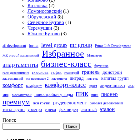
Котловка
(2)
Ломоносовский
(1)
Обручевский
(8)
Северное Бутово
(1)
Черемушки
(3)
Южное Бутово
(3)
mr group
level group
forma
afi development
Prime Life Development
Избранное
Мангазея
ЖК второй нагатинский
бизнес-класс
апартаменты
брусника
гранель
донстрой
гк основа
гк фск
галс-девелопмент
главстрой
инград
капитал групп
интеко
жк домашний
жк перовское 2
жк тополя
комфорт-класс
комфорт
лидер-инвест
лср
комфорт+
крост
пик
пионер
миц
новостройки у воды
москапстрой
пик+
премиум
рг-девелопмент
псн групп
самолет девелопмент
эталон
текта групп
фск лидер
элитный
у метро
у реки
Поиск
Поиск