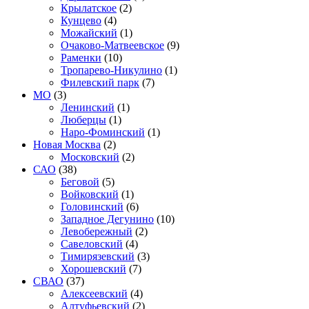
Крылатское
(2)
Кунцево
(4)
Можайский
(1)
Очаково-Матвеевское
(9)
Раменки
(10)
Тропарево-Никулино
(1)
Филевский парк
(7)
МО
(3)
Ленинский
(1)
Люберцы
(1)
Наро-Фоминский
(1)
Новая Москва
(2)
Московский
(2)
САО
(38)
Беговой
(5)
Войковский
(1)
Головинский
(6)
Западное Дегунино
(10)
Левобережный
(2)
Савеловский
(4)
Тимирязевский
(3)
Хорошевский
(7)
СВАО
(37)
Алексеевский
(4)
Алтуфьевский
(2)