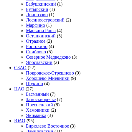
Бабушкинский
(1)
Бутырский
(1)
Лианозово
(1)
Лосиноостровский
(2)
Марфино
(1)
Марьина Роща
(4)
Останкинский
(5)
Отрадное
(2)
Ростокино
(4)
Свиблово
(5)
Северное Медведково
(3)
Ярославский
(2)
СЗАО
(22)
Покровское-Стрешнево
(9)
Хорошево-Мневники
(9)
Щукино
(4)
ЦАО
(27)
Басманный
(7)
Замоскворечье
(7)
Пресненский
(8)
Хамовники
(2)
Якиманка
(3)
ЮАО
(95)
Бирюлево Восточное
(3)
Даниловский
(31)