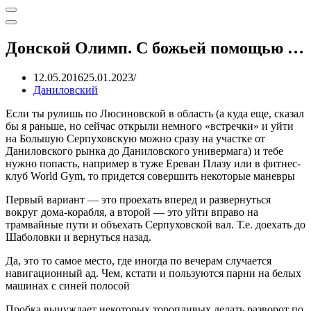
Меню
навигации
Меню
навигации
Донской Олимп. С божьей помощью …
12.05.2016
25.01.2023
Даниловский
Если ты рулишь по Люсиновской в область (а куда еще, сказал
бы я раньше, но сейчас открыли немного «встречки» и уйти
на Большую Серпуховскую можно сразу на участке от
Даниловского рынка до Даниловского универмага) и тебе
нужно попасть, например в туже Ереван Плазу или в фитнес-
клуб World Gym, то придется совершить некоторые маневры
Первый вариант — это проехать вперед и развернуться
вокруг дома-корабля, а второй — это уйти вправо на
трамвайные пути и объехать Серпуховской вал. Т.е. доехать до
Шаболовки и вернуться назад.
Да, это то самое место, где иногда по вечерам случается
навигационный ад. Чем, кстати и пользуются парни на белых
машинах с синей полосой
Пробка вынуждает некоторых торопливых делать разворот по