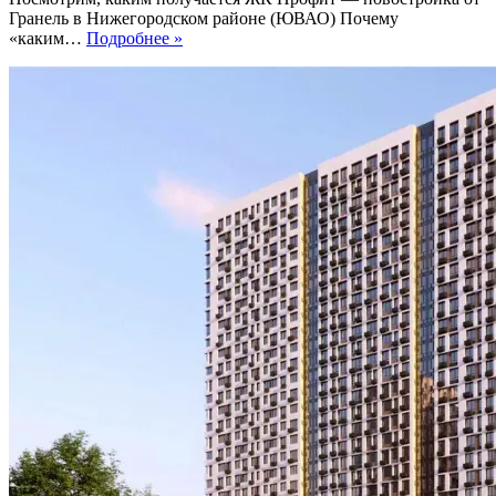
Гранель в Нижегородском районе (ЮВАО) Почему
ЖК
«каким…
Подробнее »
Профит
в
июне
2024
г.
Стильно,
но
пыльно