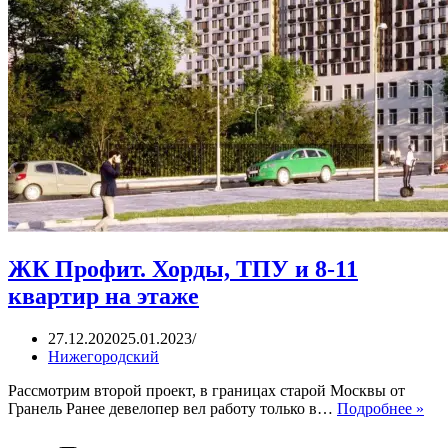
ЖК Профит. Хорды, ТПУ и 8-11
квартир на этаже
27.12.2020
25.01.2023
Нижегородский
Рассмотрим второй проект, в границах старой Москвы от
ЖК
Гранель Ранее девелопер вел работу только в…
Подробнее »
Про
Хор