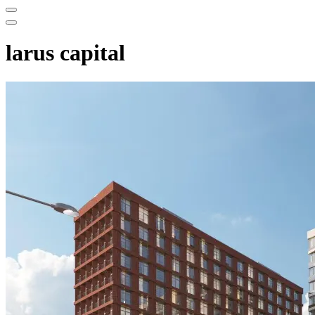
Меню
навигации
Меню
навигации
larus capital