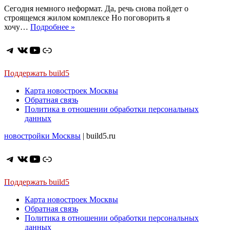
Сегодня немного неформат. Да, речь снова пойдет о
строящемся жилом комплексе Но поговорить я
ЖК
хочу…
Подробнее »
Sky
House.
Telegram
ВКонтакте
YouTube
Ссылка
Или
как
и
Поддержать build5
почему
Карта новостроек Москвы
возникают
Обратная связь
долгострои
Политика в отношении обработки персональных
данных
новостройки Москвы
| build5.ru
Telegram
ВКонтакте
YouTube
Ссылка
Поддержать build5
Карта новостроек Москвы
Обратная связь
Политика в отношении обработки персональных
данных