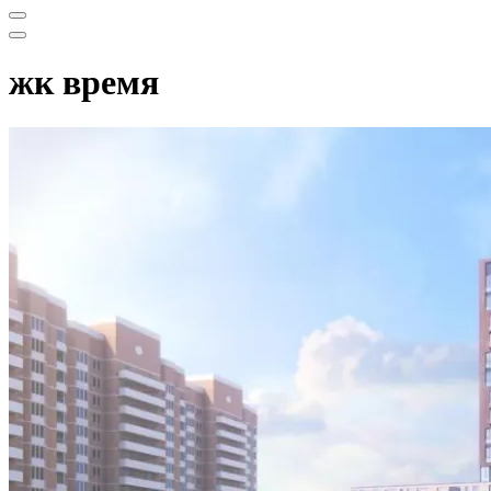
Меню
навигации
Меню
навигации
жк время