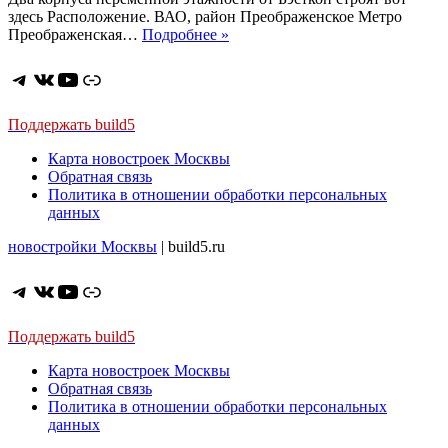
здесь Расположение. ВАО, район Преображенское Метро
ЖК
Преображенская…
Подробнее »
Время.
Бизнес-
Telegram
ВКонтакте
YouTube
Ссылка
класс
на
Лермонтовской
Поддержать build5
Карта новостроек Москвы
Обратная связь
Политика в отношении обработки персональных
данных
новостройки Москвы
| build5.ru
Telegram
ВКонтакте
YouTube
Ссылка
Поддержать build5
Карта новостроек Москвы
Обратная связь
Политика в отношении обработки персональных
данных