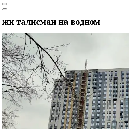
Меню
навигации
Меню
навигации
жк талисман на водном