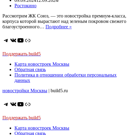
09.09.2024
12.09.2024
Ростокино
Рассмотрим ЖК Союз, — это новостройка премиум-класса,
корпуса которой вырастают над зеленым покровом свежего
ЖК
благоустроенного…
Подробнее »
Союз.
Премиум
Telegram
ВКонтакте
YouTube
Ссылка
в
Ростокино.
Вообще
Поддержать build5
рядом
Карта новостроек Москвы
парк.
Обратная связь
6
Политика в отношении обработки персональных
корпусов,
данных
23
этажа,
новостройки Москвы
| build5.ru
потолки
3,08
м,
Telegram
ВКонтакте
YouTube
Ссылка
9-
13
Поддержать build5
соседей
на
Карта новостроек Москвы
этаже
Обратная связь
и