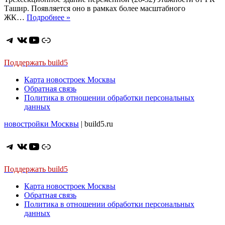
Ташир. Появляется оно в рамках более масштабного
ЖК
ЖК…
Подробнее »
ONYX
Deluxe
Telegram
ВКонтакте
YouTube
Ссылка
(Оникс
Делюкс).
Изящный
Поддержать build5
бизнес-
Карта новостроек Москвы
класс
Обратная связь
в
Политика в отношении обработки персональных
ЮЗАО
данных
новостройки Москвы
| build5.ru
Telegram
ВКонтакте
YouTube
Ссылка
Поддержать build5
Карта новостроек Москвы
Обратная связь
Политика в отношении обработки персональных
данных