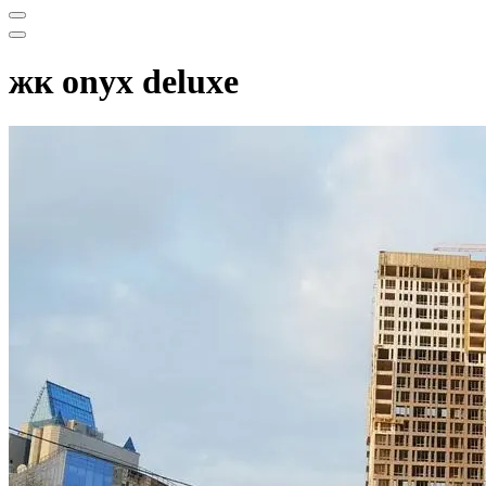
Меню
навигации
Меню
навигации
жк onyx deluxe