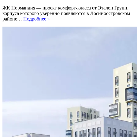
ЖК Нормандия — проект комфорт-класса от Эталон Групп,
корпуса которого уверенно появляются в Лосиноостровском
ЖК
районе…
Подробнее »
Нормандия.
Посмотрим,
как
все
получается:
благоустройство,
МОПы
и
приемка
квартир