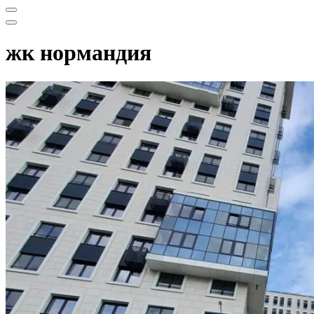
Меню
навигации
Меню
навигации
жк нормандия