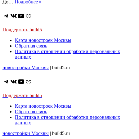
ЖК
До…
Подробнее »
Нормандия.
Проект
Telegram
ВКонтакте
YouTube
Ссылка
комфорт-
класса
от
Поддержать build5
Группы
Карта новостроек Москвы
Эталон
Обратная связь
Политика в отношении обработки персональных
данных
новостройки Москвы
| build5.ru
Telegram
ВКонтакте
YouTube
Ссылка
Поддержать build5
Карта новостроек Москвы
Обратная связь
Политика в отношении обработки персональных
данных
новостройки Москвы
| build5.ru