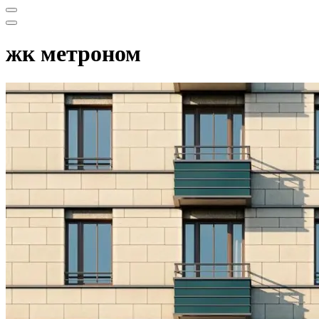
Меню
навигации
Меню
навигации
жк метроном