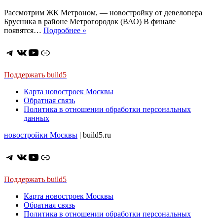
Рассмотрим ЖК Метроном, — новостройку от девелопера
Брусника в районе Метрогородок (ВАО) В финале
ЖК
появятся…
Подробнее »
Метроном.
Красивые
Telegram
ВКонтакте
YouTube
Ссылка
домике
на
востоке.
Поддержать build5
Потолки
Карта новостроек Москвы
2,7
Обратная связь
м,
Политика в отношении обработки персональных
есть
данных
террасы
и
новостройки Москвы
| build5.ru
второй
уровень.
Метро
Telegram
ВКонтакте
YouTube
Ссылка
далеко
Поддержать build5
Карта новостроек Москвы
Обратная связь
Политика в отношении обработки персональных