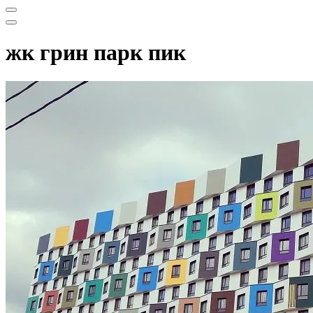
Меню
навигации
Меню
навигации
жк грин парк пик