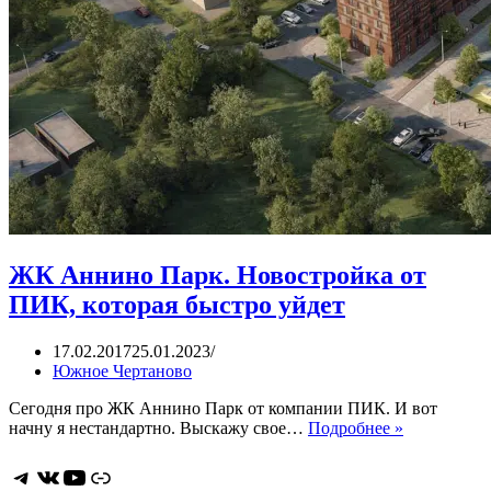
ЖК Аннино Парк. Новостройка от
ПИК, которая быстро уйдет
17.02.2017
25.01.2023
Южное Чертаново
Сегодня про ЖК Аннино Парк от компании ПИК. И вот
ЖК
начну я нестандартно. Выскажу свое…
Подробнее »
Аннино
Парк.
Telegram
ВКонтакте
YouTube
Ссылка
Новострой