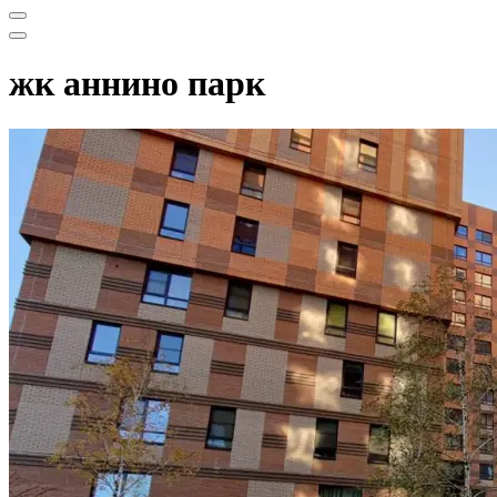
Меню
навигации
Меню
навигации
жк аннино парк