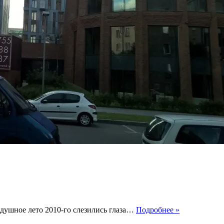
Садовые
душное лето 2010-го слезились глаза…
Подробнее »
кварталы.