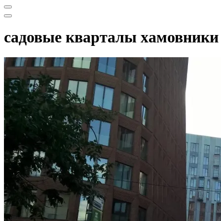
Меню
навигации
Меню
навигации
садовые кварталы хамовники