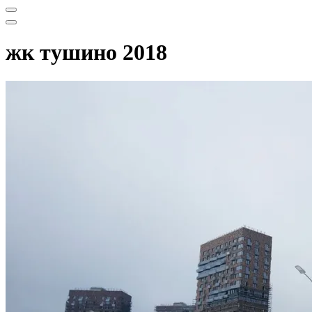
Меню
навигации
Меню
навигации
жк тушино 2018