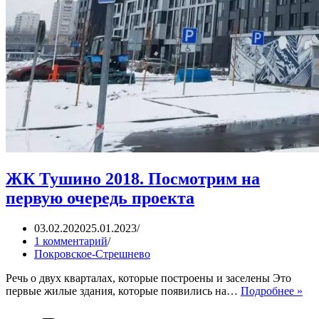
ЖК Тушино 2018. Посмотрим на
первую очередь проекта
03.02.2020
25.01.2023
1 комментарий
Покровское-Стрешнево
Речь о двух кварталах, которые построены и заселены Это
Ж
первые жилые здания, которые появились на…
Подробнее »
Ту
201