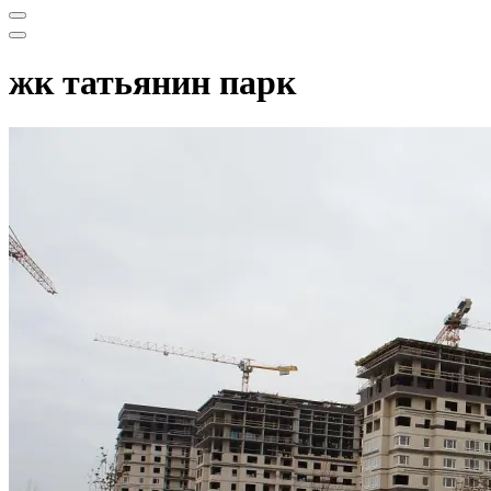
Меню
навигации
Меню
навигации
жк татьянин парк