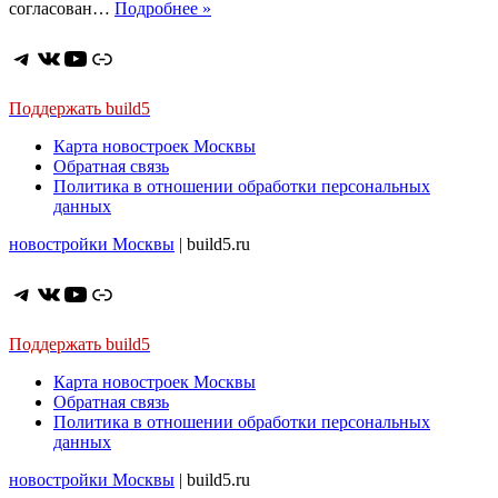
ЖК
согласован…
Подробнее »
Новые
Академики.
Telegram
ВКонтакте
YouTube
Ссылка
Премиум
в
Котловке.
Поддержать build5
Просторные
Карта новостроек Москвы
квартиры,
Обратная связь
высокие
Политика в отношении обработки персональных
потолки,
данных
террасы,
лофты
новостройки Москвы
| build5.ru
и
пентхаусы
Telegram
ВКонтакте
YouTube
Ссылка
Поддержать build5
Карта новостроек Москвы
Обратная связь
Политика в отношении обработки персональных
данных
новостройки Москвы
| build5.ru