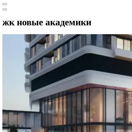
Меню
навигации
Меню
навигации
жк новые академики