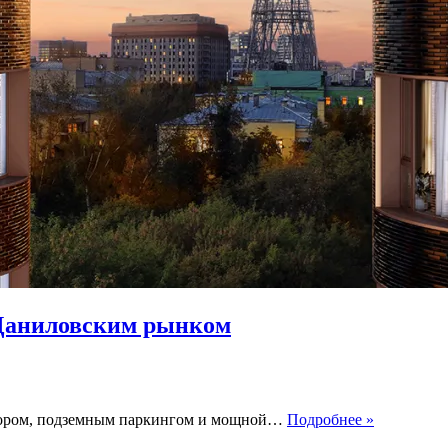
 Даниловским рынком
ЖК
двором, подземным паркингом и мощной…
Подробнее »
Композиц