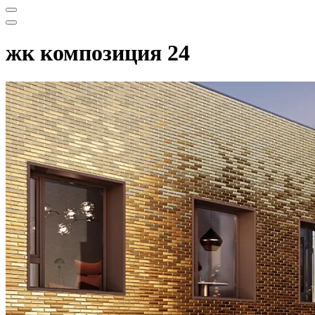
Меню
навигации
Меню
навигации
жк композиция 24