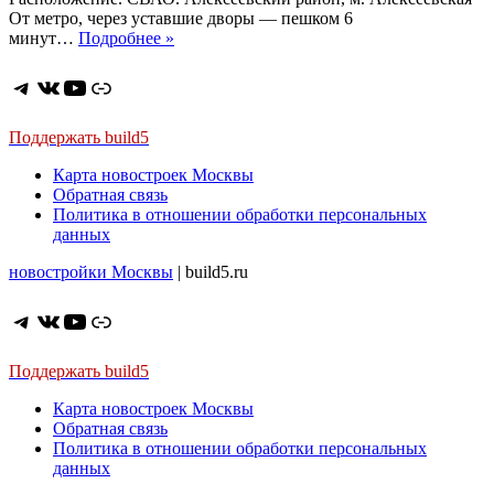
От метро, через уставшие дворы — пешком 6
ЖК
минут…
Подробнее »
«NOVA
Алексеевская».
Telegram
ВКонтакте
YouTube
Ссылка
Апарт-
отель
на
Поддержать build5
Алексеевской
Карта новостроек Москвы
Обратная связь
Политика в отношении обработки персональных
данных
новостройки Москвы
| build5.ru
Telegram
ВКонтакте
YouTube
Ссылка
Поддержать build5
Карта новостроек Москвы
Обратная связь
Политика в отношении обработки персональных
данных