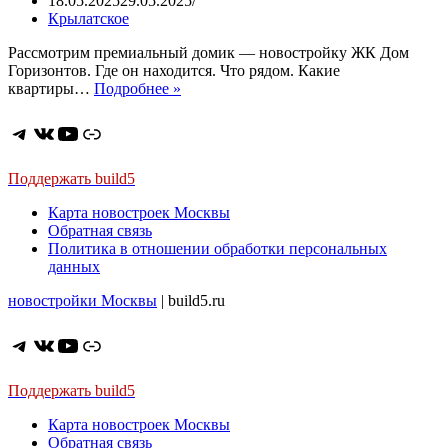
18.05.2025
29.05.2025
Крылатское
Рассмотрим премиальный домик — новостройку ЖК Дом
Горизонтов. Где он находится. Что рядом. Какие
ЖК
квартиры…
Подробнее »
Дом
Горизонтов.
Telegram
ВКонтакте
YouTube
Ссылка
Всего
135
квартир
Поддержать build5
в
Карта новостроек Москвы
эпицентре
Обратная связь
зеленых
Политика в отношении обработки персональных
зон.
данных
Потолки
3,11
новостройки Москвы
| build5.ru
м,
пентхаусы,
метро
Telegram
ВКонтакте
YouTube
Ссылка
далеко
Поддержать build5
Карта новостроек Москвы
Обратная связь