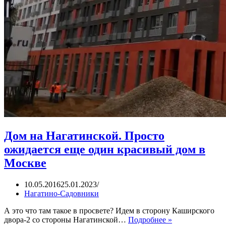
Дом на Нагатинской. Просто
ожидается еще один красивый дом в
Москве
10.05.2016
25.01.2023
Нагатино-Садовники
А это что там такое в просвете? Идем в сторону Каширского
Дом
двора-2 со стороны Нагатинской…
Подробнее »