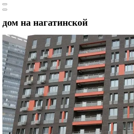
Меню
навигации
Меню
навигации
дом на нагатинской