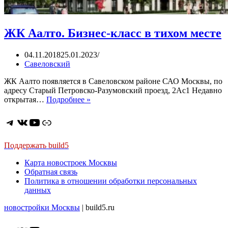
ЖК Аалто. Бизнес-класс в тихом месте
04.11.2018
25.01.2023
Савеловский
ЖК Аалто появляется в Савеловском районе САО Москвы, по
адресу Старый Петровско-Разумовский проезд, 2Ас1 Недавно
ЖК
открытая…
Подробнее »
Аалто.
Бизнес-
Telegram
ВКонтакте
YouTube
Ссылка
класс
в
тихом
Поддержать build5
месте
Карта новостроек Москвы
Обратная связь
Политика в отношении обработки персональных
данных
новостройки Москвы
| build5.ru